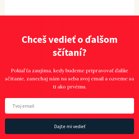
Chceš vedieť o ďalšom
sčítaní?
Pokiaľ ťa zaujíma, kedy budeme pripravovať ďalšie
sčítanie, zanechaj nám na seba svoj email a ozveme sa
ti ako prvému.