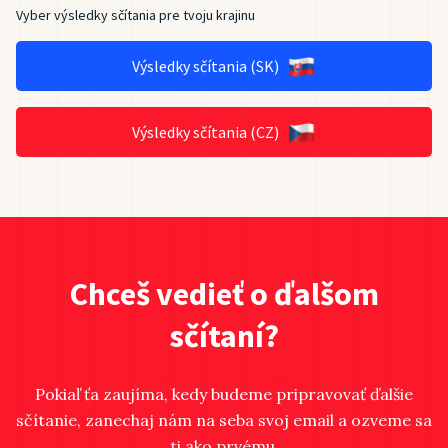
Vyber výsledky sčítania pre tvoju krajinu
Výsledky sčítania (SK)
Výsledky sčítania (CZ)
Chceš vedieť o ďalšom
sčítaní?
Pokiaľ ťa zaujíma, kedy budeme pripravovať ďalšie
sčítanie, zanechaj nám na seba svoj email a ozveme sa
ti ako prvému.