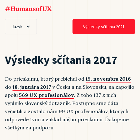
Jazyk
Výsledky sčítania 2021
Výsledky sčítania 2017
Do prieskumu, ktorý prebiehal od
15. novembra 2016
do
18. januára 2017
v Česku a na Slovensku, sa zapojilo
spolu
569 UX profesionálov
. Z toho 137 z nich
vyplnilo slovenský dotazník. Postupne sme dáta
vyčistili a zostalo nám 99 UX profesionálov, ktorých
odpovede tvoria základ nášho prieskumu. Ďakujeme
všetkým za podporu.